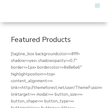
Featured Products
[tagline_box backgroundcolor=»#fff»
shadow=»yes» shadowopacity=»0.7″
border=»1px» bordercolor=»#e8e6e6″
highlightposition=»top»
content_alignment=»»
link=»http://themeforest.net/user/ThemeFusion»
linktarget=»» modal=»» button_size=»»
button_shape=»» button_type=»»
buttoncolor=»» button=»» title=»»