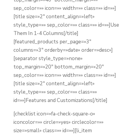
sep_color=»» icon=»» width=»» class=»» id=»»]
[title size=»2″ content_align=»left»
style_type=»» sep_color=»» class=»» id=»»]Use
Them In 1-4 Columns[/title]
[featured_products per_page=»3″
columns=»3″ orderby=»date» order=»desc»]
[separator style_type=»none»
top_margin=»20″ bottom_margin=»20″
sep_color=»» icon=»» width=»» class=»» id=»»]
[title size=»2″ content_align=»left»
style_type=»» sep_color=»» class=»»
id=»»]Features and Customizations[/title]
[checklist icon=»fa-check-square-o»
iconcolor=»» circle=»yes» circlecolor=»»
size=»small» class=»» id=»»][li_item