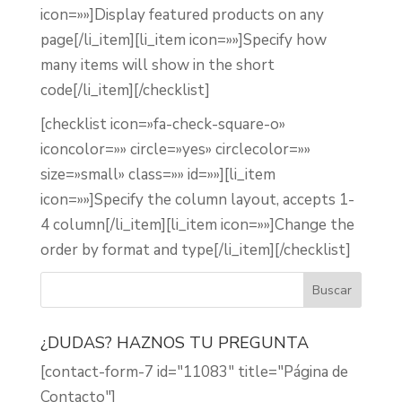
icon=»»]Display featured products on any
page[/li_item][li_item icon=»»]Specify how
many items will show in the short
code[/li_item][/checklist]
[checklist icon=»fa-check-square-o»
iconcolor=»» circle=»yes» circlecolor=»»
size=»small» class=»» id=»»][li_item
icon=»»]Specify the column layout, accepts 1-
4 column[/li_item][li_item icon=»»]Change the
order by format and type[/li_item][/checklist]
¿DUDAS? HAZNOS TU PREGUNTA
[contact-form-7 id="11083" title="Página de
Contacto"]